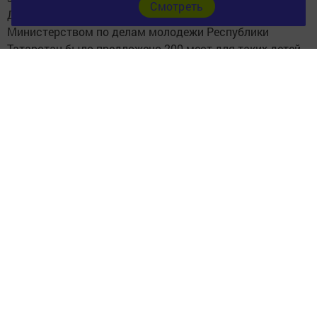
Cмотреть
Донбасса на отдых детей в летних лагерях республики.
Министерством по делам молодежи Республики
Татарстан было предложено 200 мест для таких детей.
Фото: https://disk.yandex.ru/d/VK93vhlxTNDDGA
Следите за самым важным и интересным в
Telegram-канале
Татмедиа
Читайте новости Татарстана в
национальном мессенджере MАХ:
https://max.ru/tatmedia
Перейти на страницу новости