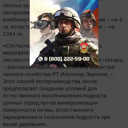
лесных культур – на 1412,5 га,
лесоразведение – на 104,6 га,
комбинированное лесовосстановление – на 4
га, естественное лесовосстановление – на
1344 га.
«Согласно плану, осталось выполнить
мероприятия по естественному
лесовосстановлению на площади 754 гектара,
– рассказал первый заместитель министра
лесного хозяйства РТ Ильгизар Зарипов. –
Этот способ воспроизводства лесов
предполагает создание условий для
естественного возобновления подроста
ценных пород путем минерализации
поверхности почвы, естественного
заращивания и сохранения подроста при
валке деревьев».