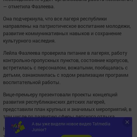
— отметила Фазлеева.
Она подчеркнула, что все лагеря республики
направлены на патриотическое воспитание молодежи,
развитие коммуникативных навыков и сохранение
культурного наследия.
Лейла Фазлеева проверила питание в лагерях, работу
контрольно-пропускных пунктов, состояние корпусов,
встретилась с персоналом, вожатыми, пообщалась с
детьми, ознакомилась с ходом реализации программ
воспитательной работы.
Вице-премьеру презентовали проекты концепций
развития республиканских детских лагерей,
представили план крупных и значимых мероприятий, в
том числе по развитию сферы детского отдыха.
А вы уже видели новое видео Tatmedia
Напомним, в апреле в Татарстане стартовал прием
Junior?
заявок от семей вынужденных переселенцев из