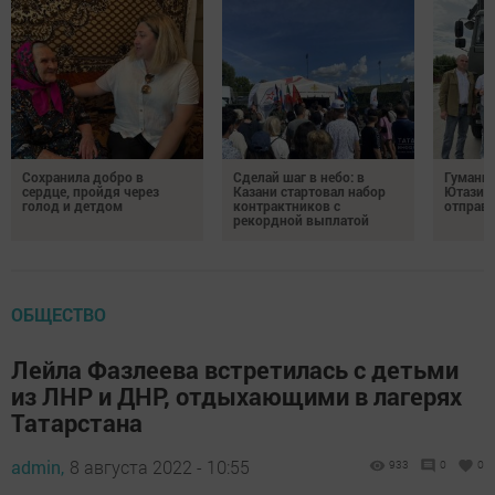
Сохранила добро в
Сделай шаг в небо: в
Гуманит
сердце, пройдя через
Казани стартовал набор
Ютазинс
голод и детдом
контрактников с
отправи
рекордной выплатой
ОБЩЕСТВО
Лейла Фазлеева встретилась с детьми
из ЛНР и ДНР, отдыхающими в лагерях
Татарстана
admin,
8 августа 2022 - 10:55
933
0
0