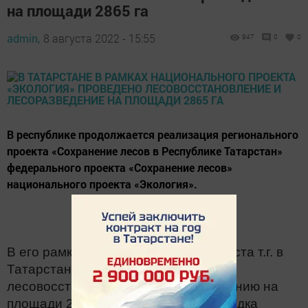
на площади 2865 га
admin,
8 августа 2022 - 15:55
947
0
0
В республике продолжается реализация регионального
проекта «Сохранение лесов в Республике Татарстан»
федерального проекта «Сохранение лесов»
национального проекта «Экология».
В его рамках по состоянию на 8 августа т.г. в
Татарстане проведены работы по
лесовосстановлению и лесоразведению на
площади 2865,1 га. В том числе посадка