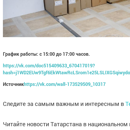
График работы: с 15:00 до 17:00 часов.
https://vk.com/doc515409633_670417019?
hash=j1WD2EUw9Tgf6EkWtawRcLSrom1e25LSLIXGSqiwyd
Источник
https://vk.com/wall-173529509_10317
Следите за самым важным и интересным в
T
Читайте новости Татарстана в национально