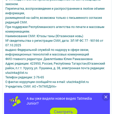
законом.
Перепечатка, воспроизведение и распространение в любом объеме
информации,
размещенной на сайте, возможна только с письменного согласия
редакций СМИ.
При поддержке Республиканского агентства по печати и массовым
коммуникациям.
Наименование СМИ: Ютазы таны (Ютазинская новь)
№ свидетельства о регистрации СМИ, дата: ЭЛ № ФС 77 - 90166 от
07.10.2025
выдано Федеральной службой по надзору в сфере связи,
информационных технологий и массовых коммуникаций
ФИО главного редактора: Давлетбаева Юлия Рамазановна
Адрес редакции: 423950, Россия, Республика Татарстан,Ютазинский
район, п.г.т. Уруссу, ул. Пушкина, д. 38, электронная почта редакции:
utazinka@list.ru
Телефон редакции: 2-76-65
О фактах коррупции сообщайте на e-mail: utazinka@list.ru
Учредитель СМИ: АО «ТАТМЕДИА»
Антикоррупционная политика
А вы уже видели новое видео Tatmedia
АО «ТАТМЕДИА» использует «cookie»
для персонализации сервисов и
Junior?
удобства пользователей сайтом.
Использование «cookie» можно отменить в настройках браузера.
Cмотреть
Политика конфиденциальности