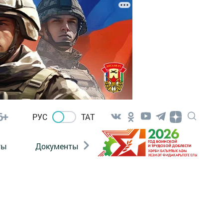
6+
РУС
ТАТ
ты
Документы
Патриотизм
Антитерро