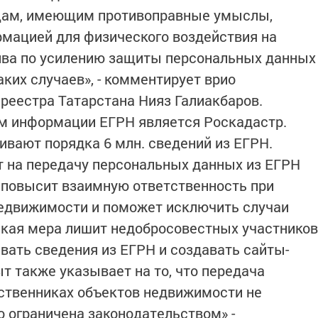
ицам, имеющим противоправные умыслы,
мацией для физического воздействия на
тива по усилению защиты персональных данных
ких случаев», - комментирует врио
реестра Татарстана Нияз Галиакбаров.
 информации ЕГРН является Роскадастр.
вают порядка 6 млн. сведений из ЕГРН.
т на передачу персональных данных из ЕГРН
 повысит взаимную ответственность при
недвижимости и поможет исключить случаи
акая мера лишит недобросовестных участников
ать сведения из ЕГРН и создавать сайты-
 также указывает на то, что передача
ственниках объектов недвижимости не
о ограничена законодательством» -