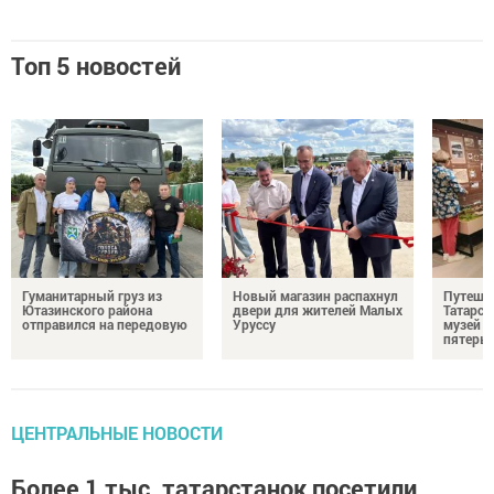
Топ 5 новостей
Гуманитарный груз из
Новый магазин распахнул
Путешес
Ютазинского района
двери для жителей Малых
Татарст
отправился на передовую
Уруссу
музей п
пятерых
ЦЕНТРАЛЬНЫЕ НОВОСТИ
Более 1 тыс. татарстанок посетили