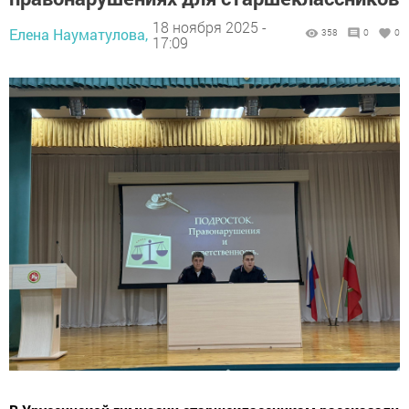
18 ноября 2025 -
Елена Науматулова,
358
0
0
17:09