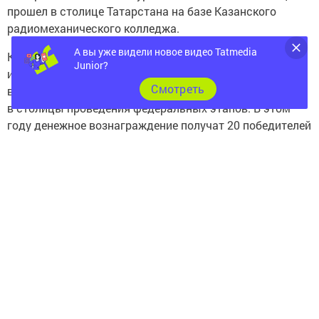
прошел в столице Татарстана на базе Казанского
радиомеханического колледжа.
А вы уже видели новое видео Tatmedia
Конкурс проходит в два этапа — региональный
Junior?
и федеральный. Победители региональных этапов
Cмотреть
в каждой из номинаций конкурса съезжаются
в столицы проведения федеральных этапов. В этом
году денежное вознаграждение получат 20 победителей
и 40 призеров.
Следите за самым важным и интересным в
Telegram-канале
Татмедиа
Читайте новости Татарстана в
национальном мессенджере MАХ: