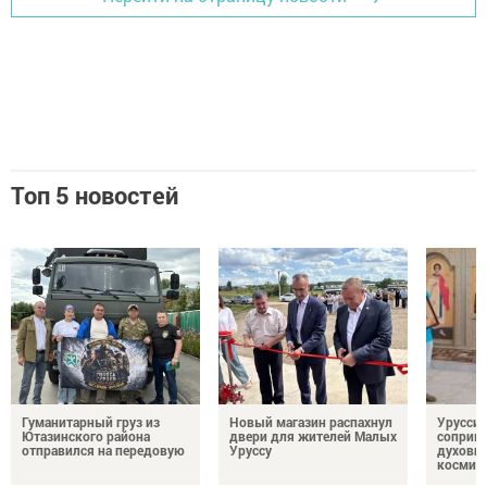
Топ 5 новостей
Гуманитарный груз из
Новый магазин распахнул
Урусси
Ютазинского района
двери для жителей Малых
соприко
отправился на передовую
Уруссу
духовн
космич