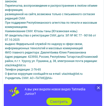
законом.
Перепечатка, воспроизведение и распространение в любом объеме
информации,
размещенной на сайте, возможна только с письменного согласия
редакций СМИ.
При поддержке Республиканского агентства по печати и массовым
коммуникациям.
Наименование СМИ: Ютазы таны (Ютазинская новь)
№ свидетельства о регистрации СМИ, дата: ЭЛ № ФС 77 - 90166 от
07.10.2025
выдано Федеральной службой по надзору в сфере связи,
информационных технологий и массовых коммуникаций
ФИО главного редактора: Давлетбаева Юлия Рамазановна
Адрес редакции: 423950, Россия, Республика Татарстан,Ютазинский
район, п.г.т. Уруссу, ул. Пушкина, д. 38, электронная почта редакции:
utazinka@list.ru
Телефон редакции: 2-76-65
О фактах коррупции сообщайте на e-mail: utazinka@list.ru
Учредитель СМИ: АО «ТАТМЕДИА»
Антикоррупционная политика
А вы уже видели новое видео Tatmedia
АО «ТАТМЕДИА» использует «cookie»
для персонализации сервисов и
Junior?
удобства пользователей сайтом.
Использование «cookie» можно отменить в настройках браузера.
Cмотреть
Политика конфиденциальности