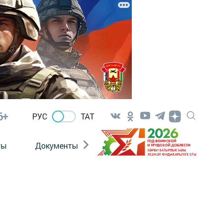
6+
РУС
ТАТ
ты
Документы
Патриотизм
Антитерро