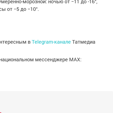
умеренно-морозной: ночью от −11 до -16°,
ы от −5 до −10°.
интересным в
Telegram-канале
Татмедиа
в национальном мессенджере MАХ: