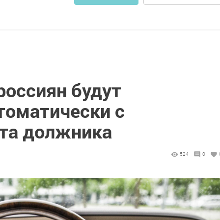
оссиян будут
томатически с
ета должника
524
0