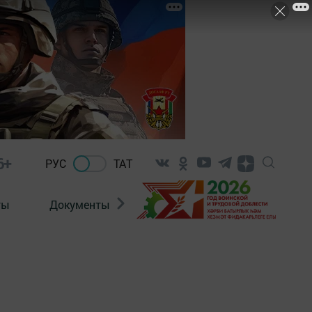
6+
РУС
ТАТ
ты
Документы
Патриотизм
Антитерро