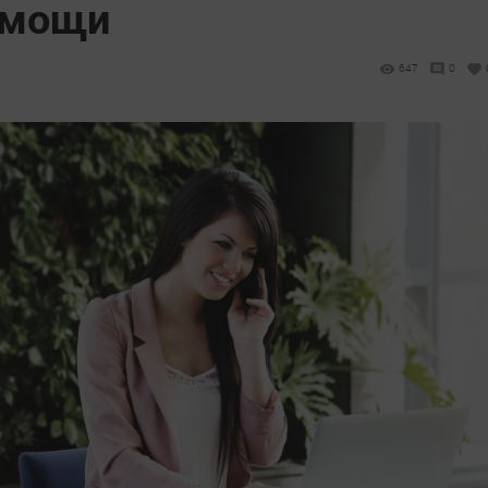
омощи
647
0