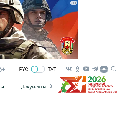
6+
РУС
ТАТ
ты
Документы
Патриотизм
Антитерро