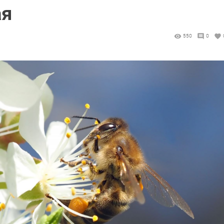
ая
550
0