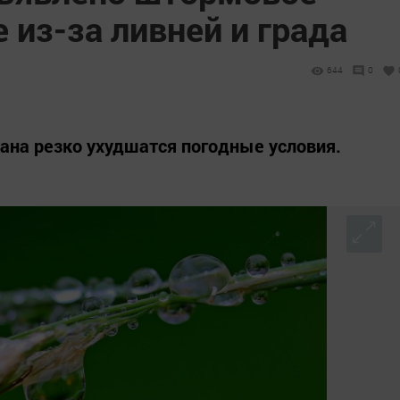
из-за ливней и града
644
0
тана резко ухудшатся погодные условия.