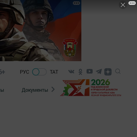
6+
РУС
ТАТ
ты
Документы
Патриотизм
Антитерро