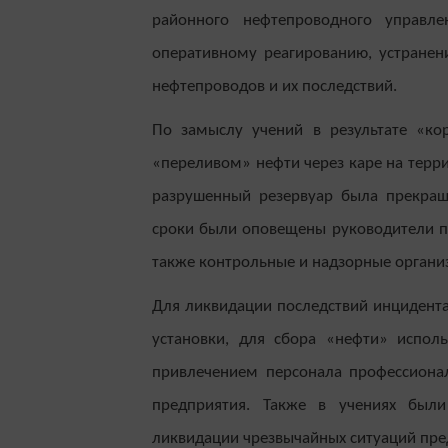
районного нефтепроводного управл
оперативному реагированию, устранени
нефтепроводов и их последствий.
По замыслу учений в результате «ко
«переливом» нефти через каре на терри
разрушенный резервуар была прекращ
сроки были оповещены руководители п
также контрольные и надзорные органи
Для ликвидации последствий инцидент
установки, для сбора «нефти» испол
привлечением персонала профессиона
предприятия. Также в учениях был
ликвидации чрезвычайных ситуаций пре