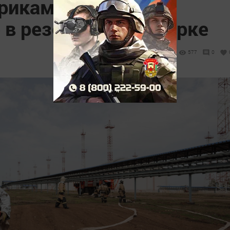
Прикамье» провело
 в резервуарном парке
577
0