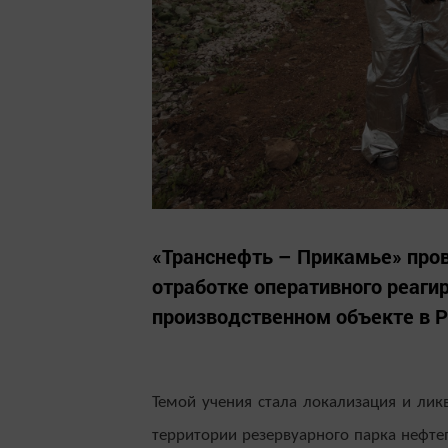
«Транснефть – Прикамье» пров
отработке оперативного реаги
производственном объекте в Р
Темой учения стала локализация и лик
территории резервуарного парка нефт