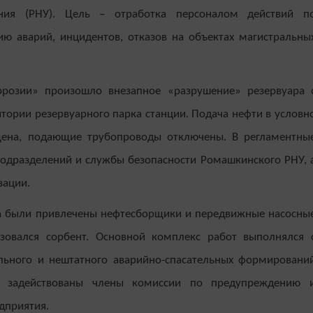
ения (РНУ). Цель – отработка персоналом действий п
ю аварий, инцидентов, отказов на объектах магистральны
ррозии» произошло внезапное «разрушение» резервуара 
тории резервуарного парка станции. Подача нефти в условн
ена, подающие трубопроводы отключены. В регламентны
одразделений и службы безопасности Ромашкинского РНУ, 
зации.
а были привлечены нефтесборщики и передвижные насосны
ьзовался сорбент. Основной комплекс работ выполнялся 
льного и нештатного аварийно-спасательных формировани
и задействованы члены комиссии по предупреждению 
дприятия.