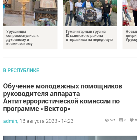
Уруссинцы
Гуманитарный груз из
Новый м
соприкоснулись к
Ютазинского района
двери 
духовному и
отправился на передовую
Уруссу
космическому
В РЕСПУБЛИКЕ
Обучение молодежных помощников
руководителя аппарата
Антитеррористической комиссии по
программе «Вектор»
admin,
18 августа 2023 - 14:23
571
0
0