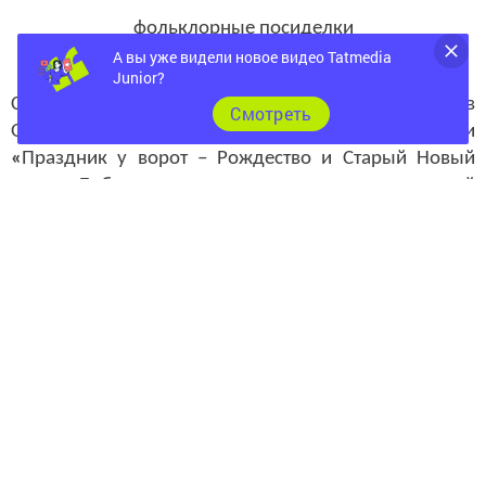
фольклорные посиделки
А вы уже видели новое видео Tatmedia
Junior?
Сотрудники Центральной библиотеки для членов
Cмотреть
Общества слепых провели фольклорные посиделки
«
Праздник у ворот – Рождество и Старый Новый
год
».
Библиотекарь познакомила с историей
чудесного и волшебного праздника Рождество
Христово
и празднования Старого Нового года.
Участники мероприятия у
знали много нового о
народных традициях и обычаях, приняли участие в
таких конкурсах и викторинах, как: «Вопросы
Рождественской викторины», «Я обещаю», «Устами
младенца», «Угадай свое имя», «Замедленная
съемка», «Крылатые фразы».
В завершении мероприятия, присутствующие с
удовольствием приняли участие в новогодней