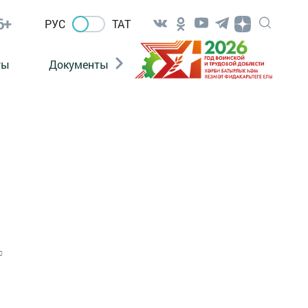
6+
РУС
ТАТ
ты
Документы
Патриотизм
Антитерро
0