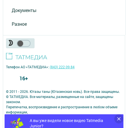
Документы
Разное
Телефон АО «ТАТМЕДИА»:
(843) 222 09 84
16+
© 2011 - 2026. Ютазы таны (Ютазинская новь). Все права защищены.
© ТАТМЕДИА. Все материалы, размещенные на сайте, защищены
законом.
Перепечатка, воспроизведение и распространение в любом объеме
информации,
размещенной на сайте, возможна только с письменного согласия
А вы уже видели новое видео Tatmedia
редакций СМИ.
Junior?
При поддержке Республиканского агентства по печати и массовым