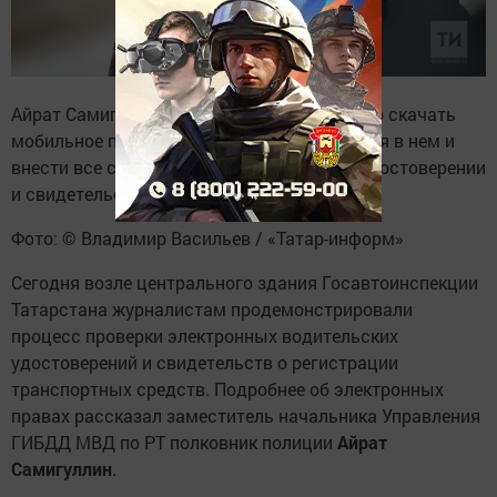
Айрат Самигуллин: «Водителям необходимо скачать
мобильное приложение, зарегистрироваться в нем и
внести все свои данные о водительском удостоверении
и свидетельстве о регистрации»
Фото: © Владимир Васильев / «Татар-информ»
Сегодня возле центрального здания Госавтоинспекции
Татарстана журналистам продемонстрировали
процесс проверки электронных водительских
удостоверений и свидетельств о регистрации
транспортных средств. Подробнее об электронных
правах рассказал заместитель начальника Управления
ГИБДД МВД по РТ полковник полиции
Айрат
Самигуллин
.