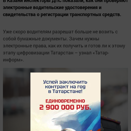
В Казани инспекторы ДПС показали, как они проверяют
электронные водительские удостоверения и
свидетельства о регистрации транспортных средств.
Уже скоро водителям разрешат больше не возить с
собой бумажные документы. Зачем нужны
электронные права, как их получить и готов ли к этому
этапу цифровизации Татарстан – узнал «Татар-
информ».