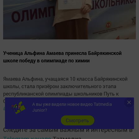
Ученица Альфина Амаева принесла Байрякинской
школе победу в олимпиаде по химии
Ямаева Альфина, учащаяся 10 класса Байрякинской
школы, стала призёром заключительного этапа
республиканской олимпиады школьников Путь к
Олимпу по химии. Желаем дальнейших побед Альфине!
А вы уже видели новое видео Tatmedia
#ЮтазинскийРайон
#БайрякинскаяСОШ
Junior?
Cмотреть
Следите за самым важным и интересным в
Telegram-канале
Татмедиа