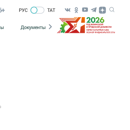
6+
РУС
ТАТ
ты
Документы
Патриотизм
Антитерро
0