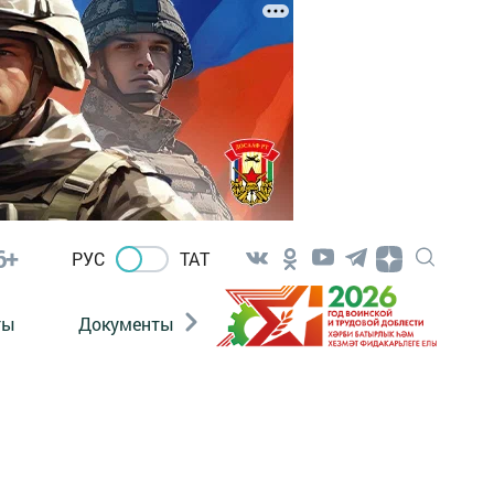
6+
РУС
ТАТ
ты
Документы
Патриотизм
Антитерро