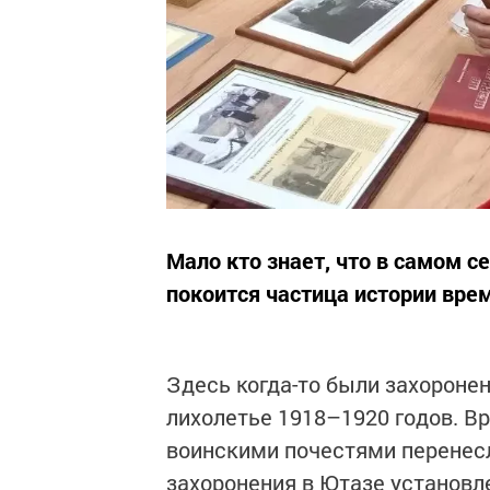
Мало кто знает, что в самом с
покоится частица истории вре
Здесь когда-то были захороне
лихолетье 1918–1920 годов. В
воинскими почестями перенесл
захоронения в Ютазе установл