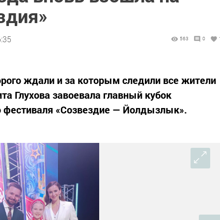
здия»
6:35
563
0
рого ждали и за которым следили все жители
та Глухова завоевала главный кубок
о фестиваля «Созвездие — Йолдызлык».