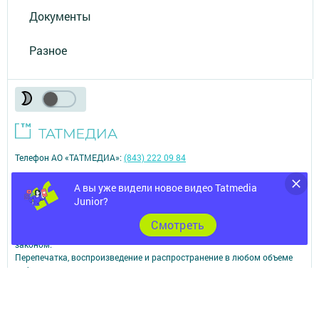
Документы
Разное
Телефон АО «ТАТМЕДИА»:
(843) 222 09 84
16+
А вы уже видели новое видео Tatmedia
Junior?
© 2011 - 2026. Ютазы таны (Ютазинская новь). Все права защищены.
Cмотреть
© ТАТМЕДИА. Все материалы, размещенные на сайте, защищены
законом.
Перепечатка, воспроизведение и распространение в любом объеме
информации,
размещенной на сайте, возможна только с письменного согласия
редакций СМИ.
При поддержке Республиканского агентства по печати и массовым