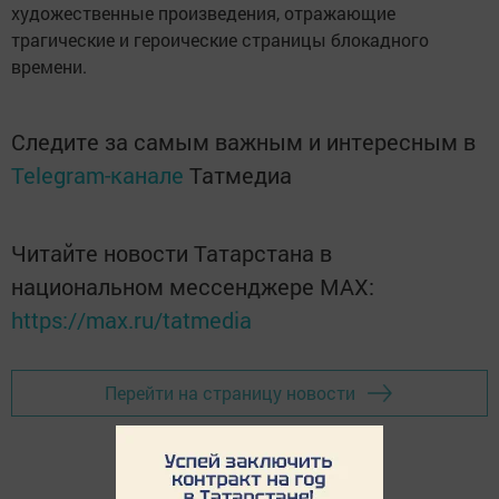
художественные произведения, отражающие
трагические и героические страницы блокадного
времени.
Следите за самым важным и интересным в
Telegram-канале
Татмедиа
Читайте новости Татарстана в
национальном мессенджере MАХ:
https://max.ru/tatmedia
Перейти на страницу новости