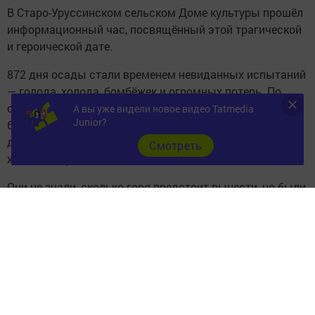
В Старо-Уруссинском сельском Доме культуры прошёл
информационный час, посвящённый этой трагической
и героической дате.
872 дня осады стали временем невиданных испытаний
— голода, холода, бомбёжек и огромных потерь. По
официальным данным, блокада унесла жизни более
А вы уже видели новое видео Tatmedia
Junior?
630 тысяч ленинградцев. Но именно в эти страшные
дни проявилась несгибаемая сила духа защитников и
Cмотреть
жителей города.
Они не знали, сколько горя предстоит вынести, но были
уверены: победа обязательно будет за ними. Блокада
показала, что человек способен выстоять во имя чести
и свободы Родины. Наша задача — хранить эту память
и передавать её следующим поколениям.
Следите за самым важным и интересным в