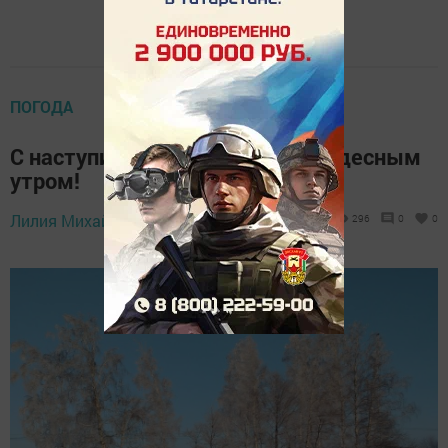
ПОГОДА
С наступившим солнечным и чудесным
утром!
Лилия Михайлова,
30 января 2026 - 07:06
296
0
0