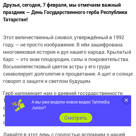
Друзья, сегодня, 7 февраля, мы отмечаем важный
праздник — День Государственного герба Республики
Татарстан!
Этот величественный символ, утверждённый в 1992
году, — не просто изображение. В нём зашифрована
многовековая история и дух нашего народа. Крылатый
барс — это знак плодородия, силы и покровительства.
Восьмилепестковый цветок астры у его груди
символирует долголетие и процветание. А щит и солнце
говорят о защите и светлом будущем.
Герб напоминает нам о древней государственности
Татарстана, о связи поколений и о наших корнях. Он
А вы уже видели новое видео Tatmedia
объединяет всех жителей республики, независимо от
Junior?
национальности, под одним небом, стремясь к миру и
Cмотреть
созиданию.
Давайте в этот день с гордостью вспомним о нашей