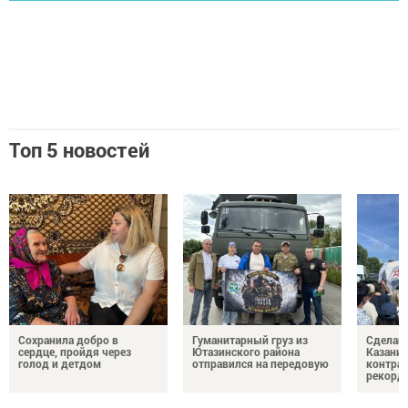
Топ 5 новостей
Сохранила добро в
Гуманитарный груз из
Сделай 
сердце, пройдя через
Ютазинского района
Казани 
голод и детдом
отправился на передовую
контрак
рекорд