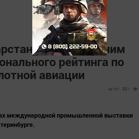
арстан признана одним
онального рейтинга по
лотной авиации
585
0
ках международной промышленной выставки
теринбурге.