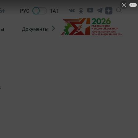
6+
РУС
ТАТ
ты
Документы
Патриотизм
Антитерро
0