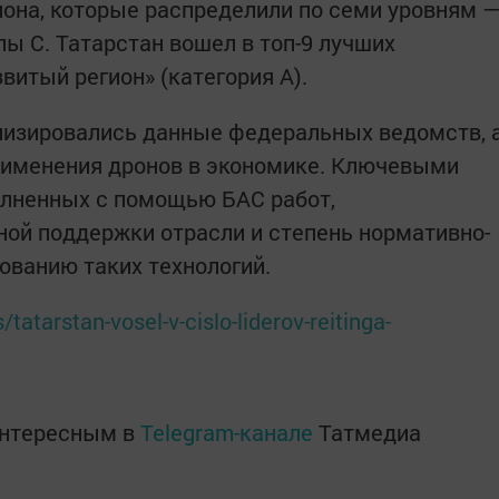
иона, которые распределили по семи уровням 
ы С. Татарстан вошел в топ-9 лучших
витый регион» (категория А).
лизировались данные федеральных ведомств, 
рименения дронов в экономике. Ключевыми
олненных с помощью БАС работ,
ой поддержки отрасли и степень нормативно-
ованию таких технологий.
tatarstan-vosel-v-cislo-liderov-reitinga-
интересным в
Telegram-канале
Татмедиа