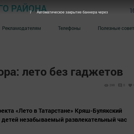
ГО РАЙОНА
1
6
Автоматическое закрытие баннера через
Рекламодателям
Телефоны
Полезные сове
ра: лето без гаджетов
298
0
оекта «Лето в Татарстане» Кряш-Булякский
ля детей незабываемый развлекательный час