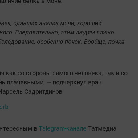
наличие белка в моче.
овек, сдавших анализ мочи, хороший
дного. Следовательно, этим людям важно
следование, особенно почек. Вообще, почка
 как со стороны самого человека, так и со
нь плачевными, — подчеркнул врач
Марсель Садритдинов.
crb
интересным в
Telegram-канале
Татмедиа