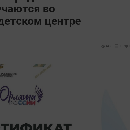
учаются во
детском центре
662
0