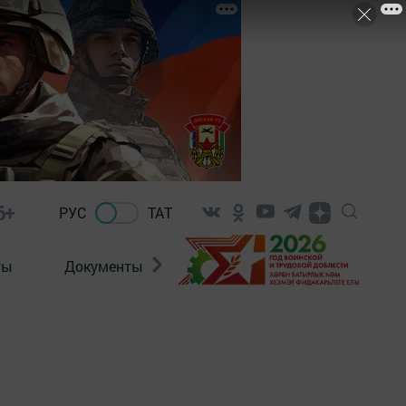
6+
РУС
ТАТ
ты
Документы
Патриотизм
Антитерро