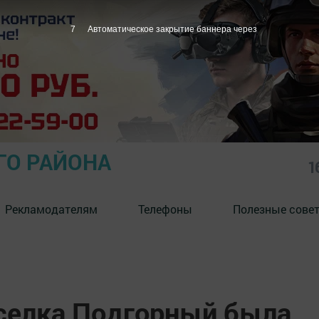
6
Автоматическое закрытие баннера через
ГО РАЙОНА
1
Рекламодателям
Телефоны
Полезные сове
селка Подгорный была