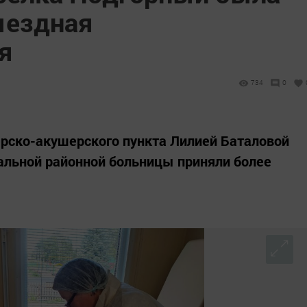
ыездная
я
734
0
рско-акушерского пункта Лилией Баталовой
альной районной больницы приняли более