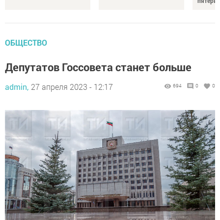
пятерых
ОБЩЕСТВО
Депутатов Госсовета станет больше
admin,
27 апреля 2023 - 12:17
694
0
0