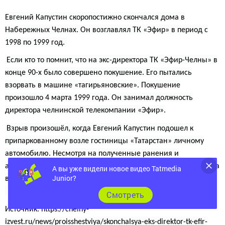
Евгений Капустин скоропостижно
скончался
дома в
Набережных Челнах. Он возглавлял ТК «Эфир» в период с
1998 по 1999 год.
Если кто то помнит
, что на экс-директора ТК «Эфир-Челны» в
конце 90-х было совершено покушение. Его пытались
взорвать в машине «тагирьяновские». Покушение
произошло 4 марта 1999 года. Он занимал должность
директора челнинской телекомпании «Эфир».
Взрыв произошёл, когда Евгений Капустин подошел к
припаркованному возле гостиницы «Татарстан» личному
автомобилю. Несмотря на полученные ранения и
ампутированную впоследствии ногу, Капустину удалось тогда
А вы уже видели новое видео Tatmedia
Junior?
выжить.
Cмотреть
Источник: https://chelny-
izvest.ru/news/proisshestviya/skonchalsya-eks-direktor-tk-efir-