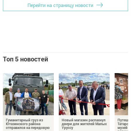
Перейти на страницу новости
Топ 5 новостей
Гуманитарный груз из
Новый магазин распахнул
Путешес
Ютазинского района
двери для жителей Малых
Татарст
отправился на передовую
Уруссу
музей п