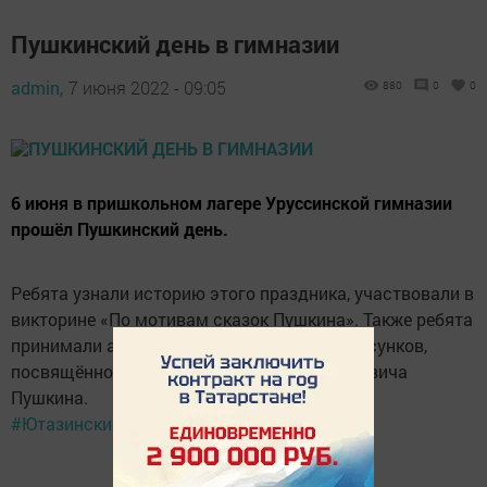
Пушкинский день в гимназии
admin,
7 июня 2022 - 09:05
880
0
0
6 июня в пришкольном лагере Уруссинской гимназии
прошёл Пушкинский день.
Ребята узнали историю этого праздника, участвовали в
викторине «По мотивам сказок Пушкина». Также ребята
принимали активное участие в конкурсе рисунков,
посвящённому сказкам Александра Сергеевича
Пушкина.
#Ютазинскийрайон
#уруссинскаягимназия