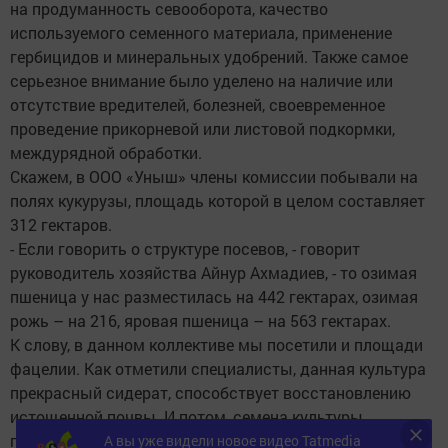
на продуманность севооборота, качество
используемого семенного материала, применение
гербицидов и минеральных удобрений. Также самое
серьезное внимание было уделено на наличие или
отсутствие вредителей, болезней, своевременное
проведение прикорневой или листовой подкормки,
междурядной обработки.
Скажем, в ООО «Уныш» члены комиссии побывали на
полях кукурузы, площадь которой в целом составляет
312 гектаров.
- Если говорить о структуре посевов, - говорит
руководитель хозяйства Айнур Ахмадиев, - то озимая
пшеница у нас разместилась на 442 гектарах, озимая
рожь – на 216, яровая пшеница – на 563 гектарах.
К слову, в данном коллективе мы посетили и площади
фацелии. Как отметили специалисты, данная культура
прекрасный сидерат, способствует восстановлению
истощенной почвы. И потом, семена культуры
пользуются покупательским спросом среди
А вы уже видели новое видео Tatmedia