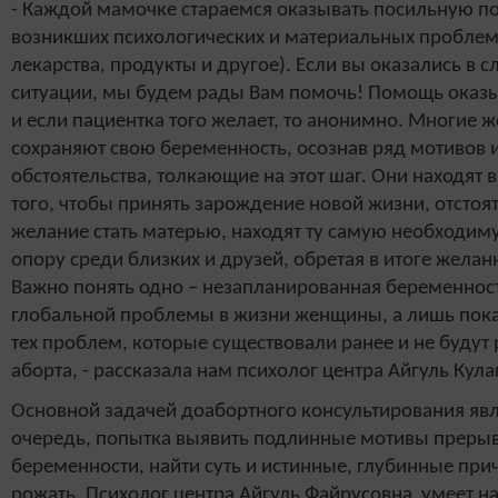
- Каждой мамочке стараемся оказывать посильную п
возникших психологических и материальных проблем
лекарства, продукты и другое). Если вы оказались в
ситуации, мы будем рады Вам помочь! Помощь оказы
и если пациентка того желает, то анонимно. Многие
сохраняют свою беременность, осознав ряд мотивов 
обстоятельства, толкающие на этот шаг. Они находят 
того, чтобы принять зарождение новой жизни, отстоя
желание стать матерью, находят ту самую необходи
опору среди близких и друзей, обретая в итоге жела
Важно понять одно – незапланированная беременност
глобальной проблемы в жизни женщины, а лишь пок
тех проблем, которые существовали ранее и не будут
аборта, - рассказала нам психолог центра Айгуль Кула
Основной задачей доабортного консультирования явл
очередь, попытка выявить подлинные мотивы преры
беременности, найти суть и истинные, глубинные пр
рожать. Психолог центра Айгуль Файрусовна умеет н