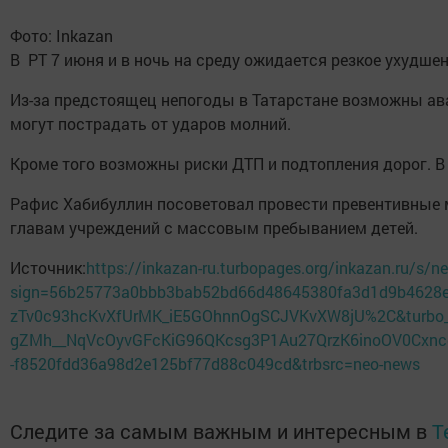
Фото: Inkazan
В РТ 7 июня и в ночь на среду ожидается резкое ухудш
Из-за предстоящец непогоды в Татарстане возможны ава
могут пострадать от ударов молний.
Кроме того возможны риски ДТП и подтопления дорог. В 
Рафис Хабибуллин посоветовал провести превентивные м
главам учреждений с массовым пребыванием детей.
Источник:
https://inkazan-ru.turbopages.org/inkazan.ru/s/n
sign=56b25773a0bbb3bab52bd66d48645380fa3d1d9b4628
zTv0c93hcKvXfUrMK_iE5GOhnnOgSCJVKvXW8jU%2C&turb
gZMh__NqVcOyvGFcKiG96QKcsg3P1Au27QrzK6inoOV0CxncgV0
-f8520fdd36a98d2e125bf77d88c049cd&trbsrc=neo-news
Следите за самым важным и интересным в
T