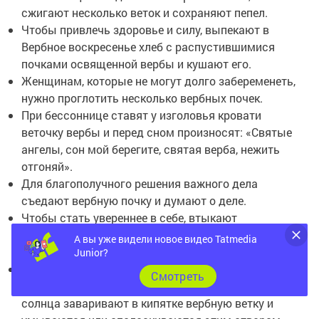
сжигают несколько веток и сохраняют пепел.
Чтобы привлечь здоровье и силу, выпекают в
Вербное воскресенье хлеб с распустившимися
почками освященной вербы и кушают его.
Женщинам, которые не могут долго забеременеть,
нужно проглотить несколько вербных почек.
При бессоннице ставят у изголовья кровати
веточку вербы и перед сном произносят: «Святые
ангелы, сон мой берегите, святая верба, нежить
отгоняй».
Для благополучного решения важного дела
съедают вербную почку и думают о деле.
Чтобы стать увереннее в себе, втыкают
освященную веточку в крышу дома или в углу
А вы уже видели новое видео Tatmedia
потолка.
Junior?
Чтобы быть сильными и здоровыми, в Чистый
Cмотреть
четверг (за три дня перед Пасхой) до восхода
солнца заваривают в кипятке вербную ветку и