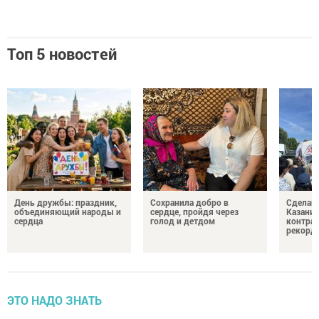
Топ 5 новостей
День дружбы: праздник,
Сохранила добро в
Сделай 
объединяющий народы и
сердце, пройдя через
Казани 
сердца
голод и детдом
контрак
рекорд
ЭТО НАДО ЗНАТЬ