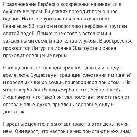
Празднование Вербного воскресенья начинается в
субботу вечером. В церквях проходит всенощное
бдение. На богослужении священники читают
Евангелие, 50 псалом и окропляют вербовые прутики
святой водой. Прихожане стоят с веточками и
зажженными свечами до конца службы. В воскресенье
проводится Литургия Иоанна Златоуста и снова
проходит освящение вербы.
Освященные ветки люди приносят домой и кладут
возле икон. Существует традиция хлестания ими детей
и взрослых членов семьи, приговаривая при этом: «Не
я бью, верба бьет!» или «Верба хлест, бей до слез!».
Люди верят, что такой ритуал помогает очиститься от
сглаза и злых духов, привлечь здоровье, силу и
достаток.
Народные целители заготавливают в этот день почки
ивы. Они верят, что настои из них помогают мужчинам