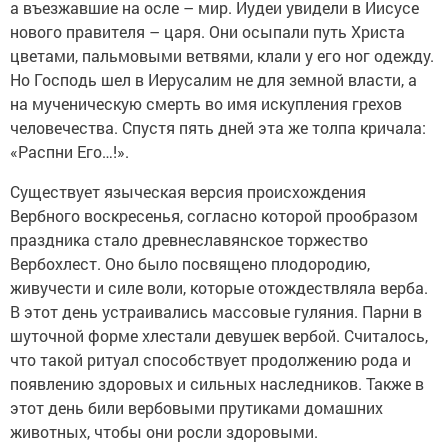
а въезжавшие на осле – мир. Иудеи увидели в Иисусе
нового правителя – царя. Они осыпали путь Христа
цветами, пальмовыми ветвями, клали у его ног одежду.
Но Господь шел в Иерусалим не для земной власти, а
на мученическую смерть во имя искупления грехов
человечества. Спустя пять дней эта же толпа кричала:
«Распни Его…!».
Существует языческая версия происхождения
Вербного воскресенья, согласно которой прообразом
праздника стало древнеславянское торжество
Вербохлест. Оно было посвящено плодородию,
живучести и силе воли, которые отождествляла верба.
В этот день устраивались массовые гуляния. Парни в
шуточной форме хлестали девушек вербой. Считалось,
что такой ритуал способствует продолжению рода и
появлению здоровых и сильных наследников. Также в
этот день били вербовыми прутиками домашних
животных, чтобы они росли здоровыми.