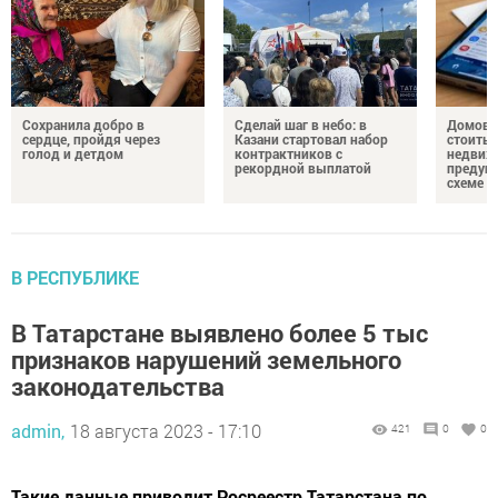
Сохранила добро в
Сделай шаг в небо: в
Домово
сердце, пройдя через
Казани стартовал набор
стоить 
голод и детдом
контрактников с
недвиж
рекордной выплатой
предупр
схеме
В РЕСПУБЛИКЕ
В Татарстане выявлено более 5 тыс
признаков нарушений земельного
законодательства
admin,
18 августа 2023 - 17:10
421
0
0
Такие данные приводит Росреестр Татарстана по