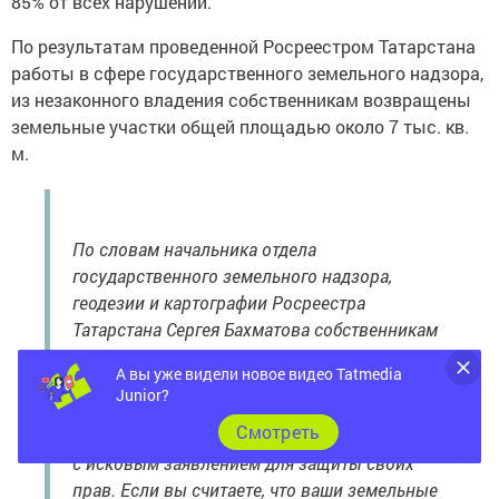
85% от всех нарушений.
По результатам проведенной Росреестром Татарстана
работы в сфере государственного земельного надзора,
из незаконного владения собственникам возвращены
земельные участки общей площадью около 7 тыс. кв.
м.
По словам начальника отдела
государственного земельного надзора,
геодезии и картографии Росреестра
Татарстана Сергея Бахматова собственникам
не стоит игнорировать предостережения: «В
А вы уже видели новое видео Tatmedia
случае отказа устранения нарушения в
Junior?
добровольном порядке, заинтересованное
Cмотреть
лицо в праве обратиться в судебные органы
с исковым заявлением для защиты своих
прав. Если вы считаете, что ваши земельные