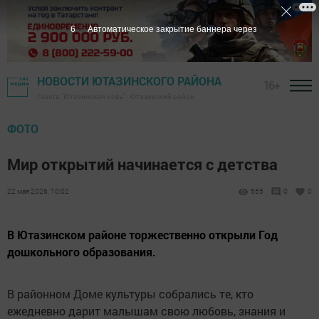
6
Автоматическое закрытие баннера через
НОВОСТИ ЮТАЗИНСКОГО РАЙОНА
16+
Газета "Ютазинская новь" - Ютазинский район
ФОТО
Мир открытий начинается с детства
22 мая 2026, 10:02
555
0
0
В Ютазинском районе торжественно открыли Год
дошкольного образования.
В районном Доме культуры собрались те, кто
ежедневно дарит малышам свою любовь, знания и