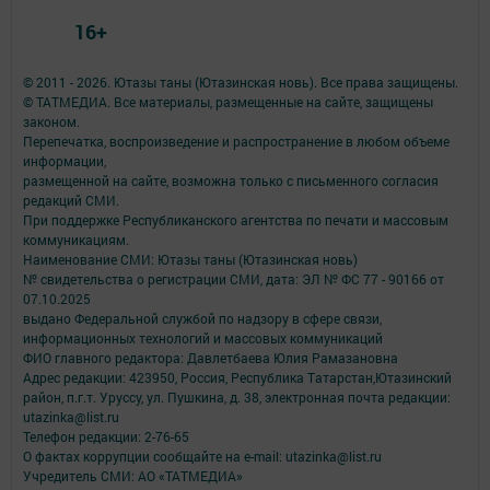
16+
© 2011 - 2026. Ютазы таны (Ютазинская новь). Все права защищены.
© ТАТМЕДИА. Все материалы, размещенные на сайте, защищены
законом.
Перепечатка, воспроизведение и распространение в любом объеме
информации,
размещенной на сайте, возможна только с письменного согласия
редакций СМИ.
При поддержке Республиканского агентства по печати и массовым
коммуникациям.
Наименование СМИ: Ютазы таны (Ютазинская новь)
№ свидетельства о регистрации СМИ, дата: ЭЛ № ФС 77 - 90166 от
07.10.2025
выдано Федеральной службой по надзору в сфере связи,
информационных технологий и массовых коммуникаций
ФИО главного редактора: Давлетбаева Юлия Рамазановна
Адрес редакции: 423950, Россия, Республика Татарстан,Ютазинский
район, п.г.т. Уруссу, ул. Пушкина, д. 38, электронная почта редакции:
utazinka@list.ru
Телефон редакции: 2-76-65
О фактах коррупции сообщайте на e-mail: utazinka@list.ru
Учредитель СМИ: АО «ТАТМЕДИА»