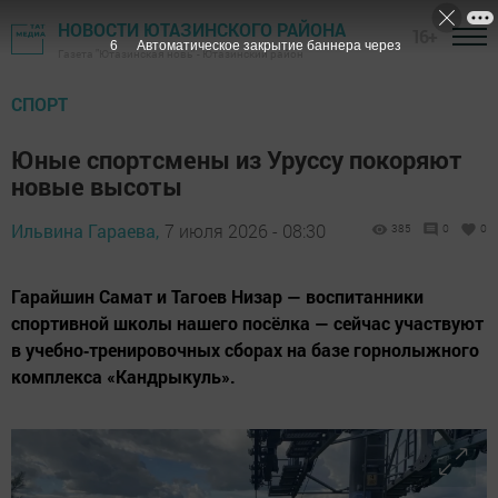
НОВОСТИ ЮТАЗИНСКОГО РАЙОНА
16+
5
Автоматическое закрытие баннера через
Газета "Ютазинская новь" - Ютазинский район
СПОРТ
Юные спортсмены из Уруссу покоряют
новые высоты
Ильвина Гараева,
7 июля 2026 - 08:30
385
0
0
Гарайшин Самат и Тагоев Низар — воспитанники
спортивной школы нашего посёлка — сейчас участвуют
в учебно‑тренировочных сборах на базе горнолыжного
комплекса «Кандрыкуль».