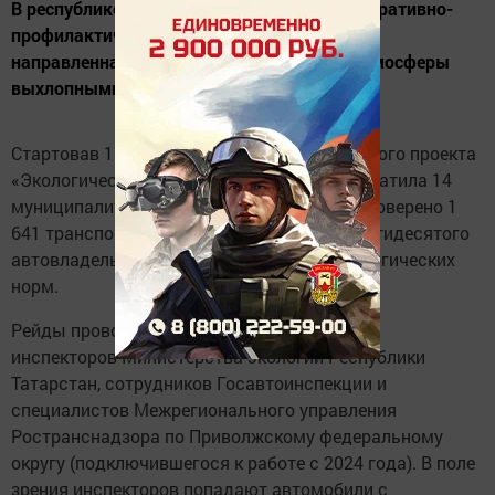
В республике продолжается ежегодная оперативно-
профилактическая акция «Чистый воздух»,
направленная на снижение загрязнения атмосферы
выхлопными газами.
Стартовав 1 июня в поддержку национального проекта
«Экологическое благополучие», она уже охватила 14
муниципалитетов. На сегодняшний день проверено 1
641 транспортное средство, и у каждого пятидесятого
автовладельца выявлены нарушения экологических
норм.
Рейды проводятся совместными усилиями
инспекторов Министерства экологии Республики
Татарстан, сотрудников Госавтоинспекции и
специалистов Межрегионального управления
Ространснадзора по Приволжскому федеральному
округу (подключившегося к работе с 2024 года). В поле
зрения инспекторов попадают автомобили с