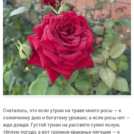
Считалось, что если утром на траве много росы — к
солнечному дню и богатому урожаю; а если росы нет —
жди дождя. Густой туман на рассвете сулил ясную,
тёплую погоду, а вот громкое кваканье лягушек — к