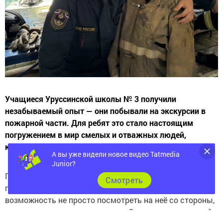
Учащиеся Уруссинской школы № 3 получили
незабываемый опыт — они побывали на экскурсии в
пожарной части. Для ребят это стало настоящим
погружением в мир смелых и отважных людей,
которые ежедневно стоят на страже безопасности.
А вы уже видели новое видео Tatmedia
Junior?
Главной точкой притяжения стала, конечно же,
Cмотреть
пожарная машина. Школьникам выпала редкая
возможность не просто посмотреть на неё со стороны,
а досконально изучить изнутри. Сотрудники пожарной