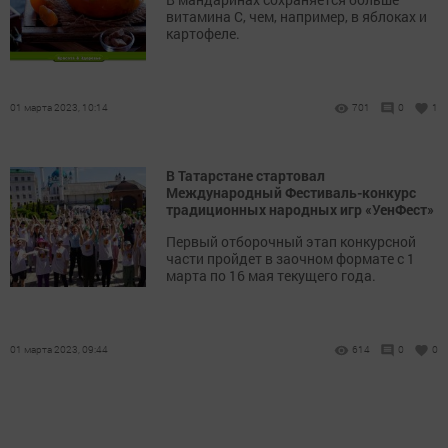
витамина С, чем, например, в яблоках и
картофеле.
01 марта 2023, 10:14
701
0
1
В Татарстане стартовал
Международный Фестиваль-конкурс
традиционных народных игр «УенФест»
Первый отборочный этап конкурсной
части пройдет в заочном формате с 1
марта по 16 мая текущего года.
01 марта 2023, 09:44
614
0
0