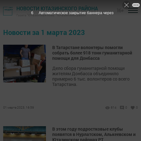
НОВОСТИ ЮТАЗИНСКОГО РАЙОНА
16+
5
Автоматическое закрытие баннера через
Газета "Ютазинская новь" - Ютазинский район
Новости за 1 марта 2023
В Татарстане волонтеры помогли
собрать более 918 тонн гуманитарной
помощи для Донбасса
Дело сбора гуманитарной помощи
жителям Донбасса объединило
примерно 6 тыс. волонтеров со всего
Татарстана.
01 марта 2023, 16:59
614
0
0
В этом году подростковые клубы
появятся в Нурлатском, Алькеевском и
Ютазинском районах РТ