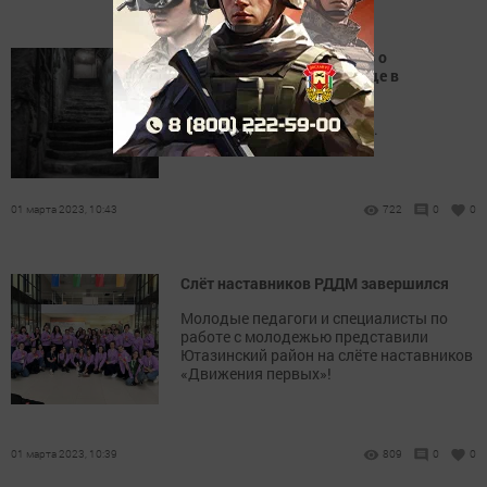
Татарстанцы могут узнать о
ближайшем бомбоубежище в
управляющей компании
Об этом рассказали в МЧС.
01 марта 2023, 10:43
722
0
0
Слёт наставников РДДМ завершился
Молодые педагоги и специалисты по
работе с молодежью представили
Ютазинский район на слёте наставников
«Движения первых»!
01 марта 2023, 10:39
809
0
0