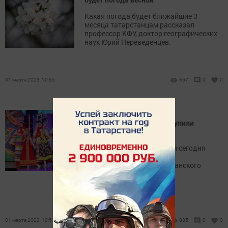
Какая погода будет ближайшие 3
месяца татарстанцам рассказал
профессор КФУ, доктор географических
наук Юрий Переведенцев.
01 марта 2023, 10:55
657
0
0
На фестивале «Созвездие-
Йолдызлык»-2023 г. выступили
ютазинские таланты
В поселке Джалиль вчера и сегодня
проходит зональный этап
телевизионного республиканского
фестиваля «Созвездие-
Йолдызлык»-2023.
01 марта 2023, 10:51
835
0
0