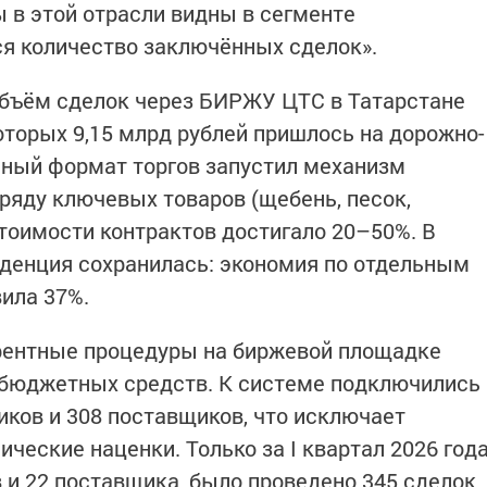
 в этой отрасли видны в сегменте
ся количество заключённых сделок».
объём сделок через БИРЖУ ЦТС в Татарстане
оторых 9,15 млрд рублей пришлось на дорожно-
мный формат торгов запустил механизм
 ряду ключевых товаров (щебень, песок,
тоимости контрактов достигало 20–50%. В
нденция сохранилась: экономия по отдельным
ила 37%.
урентные процедуры на биржевой площадке
бюджетных средств. К системе подключились
иков и 308 поставщиков, что исключает
ческие наценки. Только за I квартал 2026 год
 и 22 поставщика, было проведено 345 сделок.