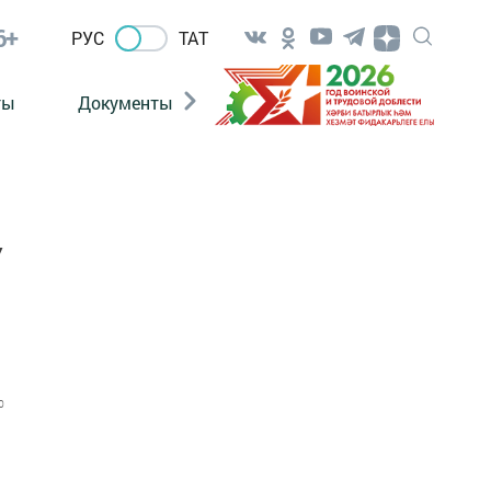
6+
РУС
ТАТ
ты
Документы
Патриотизм
Антитерро
У
0