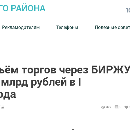
ГО РАЙОНА
1
Рекламодателям
Телефоны
Полезные сове
бъём торгов через БИРЖ
 млрд рублей в I
ода
58
327
0