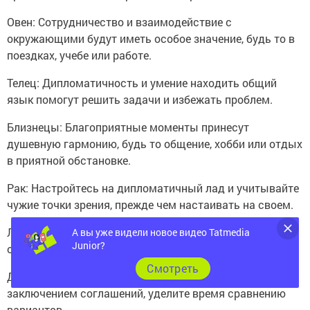
Овен: Сотрудничество и взаимодействие с
окружающими будут иметь особое значение, будь то в
поездках, учебе или работе.
Телец: Дипломатичность и умение находить общий
язык помогут решить задачи и избежать проблем.
Близнецы: Благоприятные моменты принесут
душевную гармонию, будь то общение, хобби или отдых
в приятной обстановке.
Рак: Настройтесь на дипломатичный лад и учитывайте
чужие точки зрения, прежде чем настаивать на своем.
Лев: Внешние контакты и приятное общение помогут
А вы уже видели новое видео Tatmedia
Junior?
отвлечься от внутренних переживаний.
Cмотреть
Дева: Не торопитесь с принятием решений и
заключением соглашений, уделите время сравнению
вариантов.