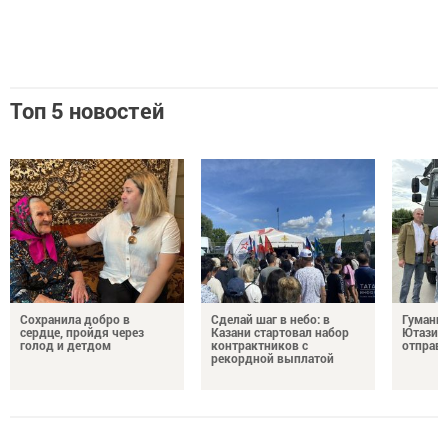
Топ 5 новостей
Сохранила добро в
Сделай шаг в небо: в
Гуманит
сердце, пройдя через
Казани стартовал набор
Ютазинс
голод и детдом
контрактников с
отправи
рекордной выплатой