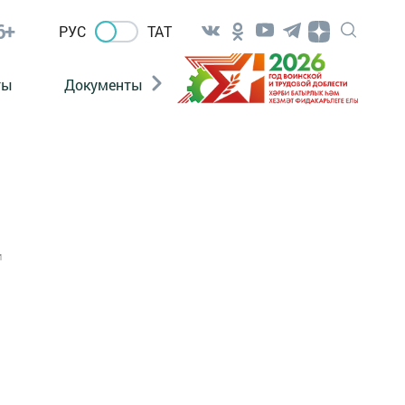
6+
РУС
ТАТ
ты
Документы
Патриотизм
Антитерро
1