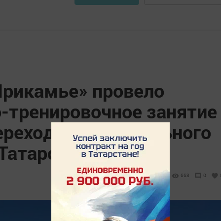
Прикамье» провело
о-тренировочное занятие
ереходе магистрального
Татарстане
663
0