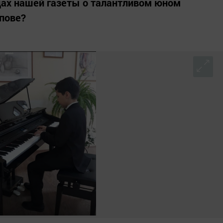
цах нашей газеты о талантливом юном
пове?