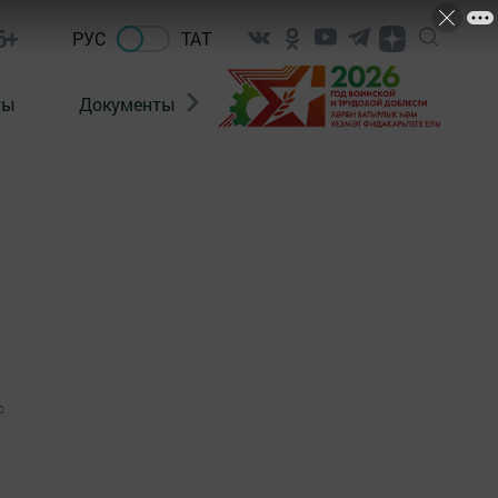
6+
РУС
ТАТ
ты
Документы
Патриотизм
Антитерро
0