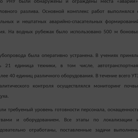
го РНУ были обнаружены и ограждены места «аварии»
ловного разлива. Основной комплекс работ выполнялся 
льных и нештатных аварийно-спасательных формировани
тия. На водных рубежах было использовано 500 м боновы
убопровода была оперативно устранена. В учениях принял
ь 21 единица техники, в том числе, автотранспортная
лее 40 единиц различного оборудования. В течение всего УТ
алитического контроля осуществлялся мониторинг почвы
уха.
ли требуемый уровень готовности персонала, оснащенност
твами и оборудованием. Все этапы по локализации 
довательно отработаны, поставленные задачи выполнен