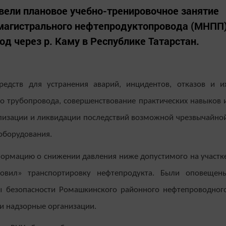
вели плановое учебно-тренировочное занятие
 магистрального нефтепродуктопровода (МНПП
д через р. Каму в Республике Татарстан.
редств для устранения аварий, инцидентов, отказов и и
го трубопровода, совершенствование практических навыков 
лизации и ликвидации последствий возможной чрезвычайно
оборудования.
ормацию о снижении давления ниже допустимого на участк
овил» транспортировку нефтепродукта. Были оповещен
ы безопасности Ромашкинского районного нефтепроводног
 и надзорные организации.