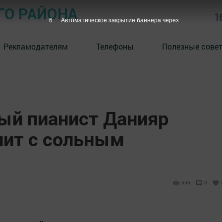
ГО РАЙОНА
1
5
Автоматическое закрытие баннера через
Рекламодателям
Телефоны
Полезные сове
ый пианист Данияр
ит с сольным
656
0