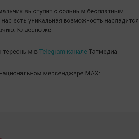
 мальчик выступит с сольным бесплатным
У нас есть уникальная возможность насладится
очию. Классно же!
интересным в
Telegram-канале
Татмедиа
в национальном мессенджере MАХ: