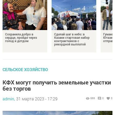
Сохранила добро в
Сделай шаг в небо: в
Гуманит
сердце, пройдя через
Казани стартовал набор
Ютазинс
голод и детдом
контрактников с
отправи
рекордной выплатой
СЕЛЬСКОЕ ХОЗЯЙСТВО
КФХ могут получить земельные участки
без торгов
admin,
31 марта 2023 - 17:29
666
0
0