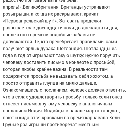
апрель!».Великобритания. Британцы устраивают
розыгрыши, а когда их раскрывают, кричат
«Первоапрельский шут!». Затевать проделки
разрешается с двенадцати ночи до двенадцати дня,
после этого времени подобные забавы не
допускаются. Те, кто пренебрегает правилами, сами
получают ярлык дурака.Шотландия. Шотландцы из
года в год отыгрывают такую шутку: нужно поручить
человеку доставить письмо в конверте с просьбой,
которая якобы крайне важна. В реальности там
содержится просьба не выдавать себя хохотом, а
просто отправить глупца на милю дальше.
Ознакомившись с посланием, человек должен ответить,
что в силах удовлетворить просьбу, только если гонец
отнесет письмо другому человеку с аналогичным
посланием.Индия. Индийцы в начале марта танцуют,
поют и кидаются красками во время карнавала Холи.
Грубые розыгрыши противоречат местным