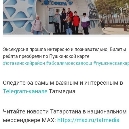
Эксекурсия прошла интересно и познавательно. Билеты
ребята преобрели по Пушкинской карте
#ютазинскийрайон
#абсалямовскаяоош
#пушкинскаяка
Следите за самым важным и интересным в
Telegram-канале
Татмедиа
Читайте новости Татарстана в национальном
мессенджере MАХ:
https://max.ru/tatmedia