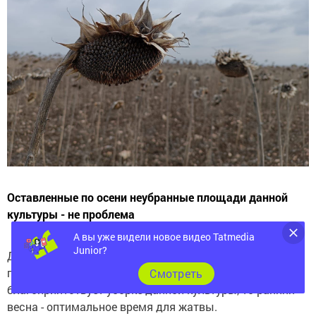
Оставленные по осени неубранные площади данной
культуры - не проблема
А вы уже видели новое видео Tatmedia
Junior?
Для вызревания семени подсолнечника нужно более
продолжительное время. Если осенняя погода не
Cмотреть
благоприятствует уборке данной культуры, то ранняя
весна - оптимальное время для жатвы.