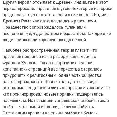
Другая версия отсылает к Древней Индии, где в этот
период проходил праздник шуток. Некоторые историки
предполагают, что старт апреля отмечался в Индии и
Древнем Риме как дата, когда день равен ночи.
Празднество сопровождалось гуляниями,
песнопениями, чудачеством и озорством. Так древние
люди привлекали хорошую погоду весной.
Наиболее распространенная теория гласит, что
праздник появился из-за реформ календаря во
Франции XVI века. Тогда по причине введения
христианских традиций все торжества старались
приурочить к религиозным: одна часть общества
начала праздновать Новый год в даты Пасхи, а
остальные продолжили жить по прежним канонам. Те,
кто проигнорировал новые порядки, подвергались
насмешкам. Их называли «апрельской рыбой»: такая
рыба — маленькая и сонная, ее легко поймать.
Отстающим крепили на спины рыбок из бумаги.