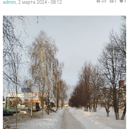
admin,
2 марта 2024 - 08:12
420
0
0