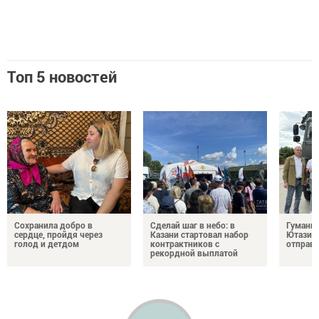
Топ 5 новостей
Сохранила добро в
Сделай шаг в небо: в
Гуманит
сердце, пройдя через
Казани стартовал набор
Ютазинс
голод и детдом
контрактников с
отправи
рекордной выплатой