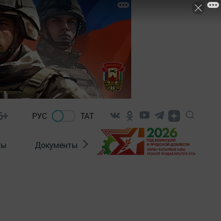
6+
РУС
ТАТ
ты
Документы
Патриотизм
Антитерро