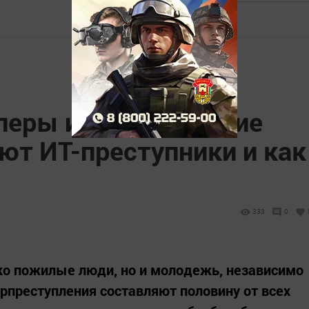
перы и вирусы: какие
ют ИТ-преступники и как
я
333
0
ко пожилые люди, но и молодежь, независимо
ерпреступления составляют половину от всех