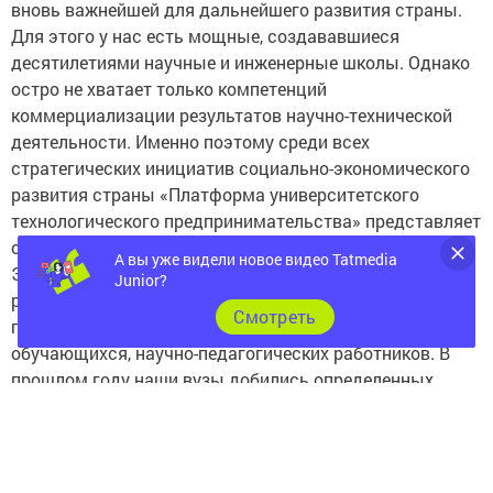
вновь важнейшей для дальнейшего развития страны.
Для этого у нас есть мощные, создававшиеся
десятилетиями научные и инженерные школы. Однако
остро не хватает только компетенций
коммерциализации результатов научно-технической
деятельности. Именно поэтому среди всех
стратегических инициатив социально-экономического
развития страны «Платформа университетского
технологического предпринимательства» представляет
особый интерес для нашей страны и её регионов.
А вы уже видели новое видео Tatmedia
Эффективное использование этого инструмента
Junior?
развития позволит вывести на новый уровень работу
Cмотреть
по формированию предпринимательских навыков у
обучающихся, научно-педагогических работников. В
прошлом году наши вузы добились определенных
успехов в этом направлении», - сказал Рустам
Минниханов.
Он напомнил, что 129 проектов из Татарстана признаны