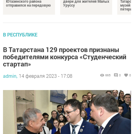
Ютазинского района
двери для жителей Малых
Татарст
отправился на передовую
Уруссу
музей п
пятерых
В РЕСПУБЛИКЕ
В Татарстана 129 проектов признаны
победителями конкурса «Студенческий
стартап»
admin,
14 февраля 2023 - 17:08
665
0
0