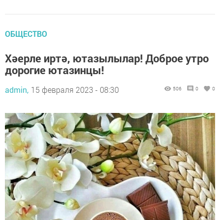
ОБЩЕСТВО
Хәерле иртә, ютазылылар! Доброе утро
дорогие ютазинцы!
admin,
15 февраля 2023 - 08:30
506
0
0