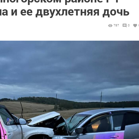
а и ее двухлетняя дочь
787
0