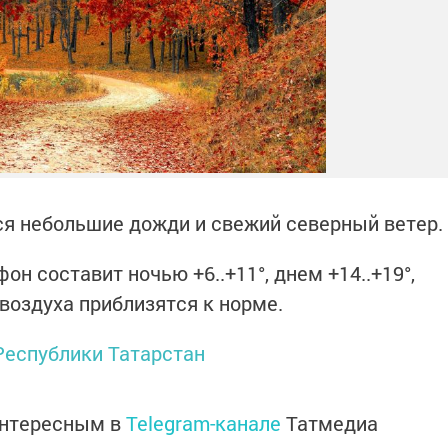
я небольшие дожди и свежий северный ветер.
он составит ночью +6..+11°, днем +14..+19°,
оздуха приблизятся к норме.
еспублики Татарстан
интересным в
Telegram-канале
Татмедиа