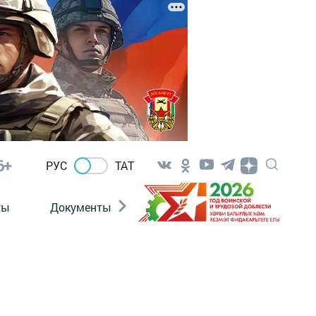
6+
РУС
ТАТ
ты
Документы
Патриотизм
Антитерро