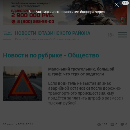
5
Автоматическое закрытие баннера через
НОВОСТИ ЮТАЗИНСКОГО РАЙОНА
16+
Газета "Ютазинская новь" - Ютазинский район
Новости по рубрике - Общество
Маленький треугольник, большой
штраф: что теряют водители
Если водитель не выставил знак
аварийной остановки после дорожно-
транспортного происшествия, ему
придётся заплатить штраф в размере 1
тысячи рублей.
06 августа 2026, 20:14
102
0
0