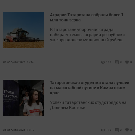
Аграрии Татарстана собрали более 1
млн тонн зерна
В Татарстане уборочная страда
набирает темпы: аграрии республики
уже преодолели миллионный рубеж.
06 августа 2026, 17:53
111
0
0
Татарстанская студентка стала лучшей
на масштабной путине в Камчатском
крае
Успехи татарстанских студотрядов на
Дальнем Востоке
06 августа 2026, 17:19
118
0
0