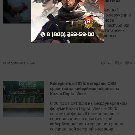
фатирников в 12 муниципалитетах
В Татарстане стартует необычный
культурный эксперимент. По поручению
Раиса РТ Рустама Минниханова
Институт развития городов республики
впервые организует серию татарских
фатирников в 12 муниципальных
районах.
05 августа 2026, 18:34
147
0
0
Кибербитва-2026: ветераны СВО
сразятся за кибербезопасность на
Kazan Digital Week
С 29 по 31 октября на международном
форуме Kazan Digital Week — 2026
состоится финал II национального
соревнования по практической
кибербезопасности среди ветеранов
специальной военной операции.