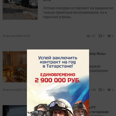
Летние поездки оставляют на машине не
только приятные воспоминания, но и
скрытые угрозы.
05 августа 2026, 20:25
161
0
0
Как грант «Татнефти» дал селу Яссы-
Тугай новую воду
В селе Яссы-Тугай при поддержке
«Татнефти» обновили водоснабжение
05 августа 2026, 18:42
188
0
0
Институт развития городов РТ
запускает выездную серию татарских