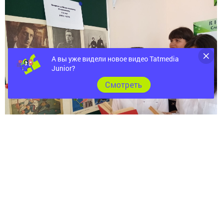
А вы уже видели новое видео Tatmedia
Junior?
Cмотреть
19 июля 2023 года исполняется 130 лет со дня
рождения одного из самых ярких поэтов советской
эпохи – Владимира Владимировича Маяковского (19
июля 1893 г. – 14 апреля 1930 г.).