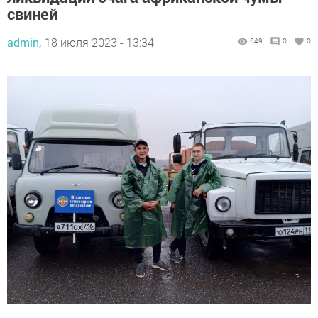
свиней
admin,
18 июля 2023 - 13:34
649
0
0