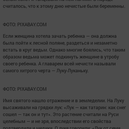
считалось, что к этому дню нечистые были беременны.
ФОТО: PIXABAY.COM
Если женщина хотела зачать ребенка — она должна
была пойти к лесной поляне, раздеться и незаметно
встать в круг ведьм. Однако многие боялись, что таким
образом ведьма может подкинуть женщине в утробу
своего ребенка. А главарем всей нечисти называли
самого хитрого черта — Луку-Луканьку.
ФОТО: PIXABAY.COM
Имя святого нашло отражение и в земледелии. На Луку
высаживали на грядки лук: «Лук — как татарин: как снег
сошел — так он и тут». Это растение считали на Руси
целебным — и не зря, впоследствии его свойства
подтвердили и медики. О луке говорили: «Лук от семи