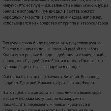
недуг»; «Кто ест лук — избавлен от вечных мук»; «Лук да
баня все исправят». Лук входил в состав многих
народных лекарств: в сочетании с медом, например,
использовался как средство от гриппа и атеросклероза
Без лука нельзя было представить и русскую кухню.
Его ели в сыром виде — с соленой рыбой и хлебом.
Клали его в разные блюда — добавляли к мясу, к рыбе,
к овощам. «Лук добро и в бою, и в щах»; «Голо-голо, а
луковка в щи есть», — говорили в народе.
Именины в этот день отмечают Виталий, Всеволод,
Гавриил, Дмитрий, Климент, Лука, Платон, Федор.
В этот день нельзя ходить в лес, дикие и безлюдные
места — ведьмы могут завлечь, закружить,
напакостить. Беременным нельзя краситься и
стричься — у ребёнка могут быть пятна на лице.