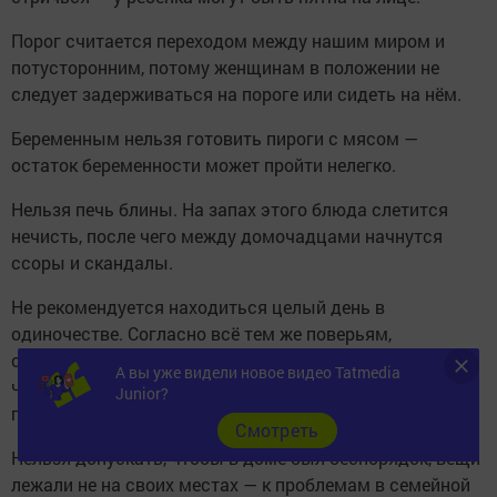
Порог считается переходом между нашим миром и
потусторонним, потому женщинам в положении не
следует задерживаться на пороге или сидеть на нём.
Беременным нельзя готовить пироги с мясом —
остаток беременности может пройти нелегко.
Нельзя печь блины. На запах этого блюда слетится
нечисть, после чего между домочадцами начнутся
ссоры и скандалы.
Не рекомендуется находиться целый день в
одиночестве. Согласно всё тем же поверьям,
связанным с активизацией тёмных сил, одинокий
А вы уже видели новое видео Tatmedia
человек, рядом с которым никого нет, может
Junior?
подвергнуться нападкам злых духов.
Cмотреть
Нельзя допускать, чтобы в доме был беспорядок, вещи
лежали не на своих местах — к проблемам в семейной