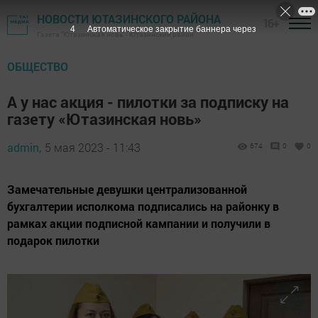
НОВОСТИ ЮТАЗИНСКОГО РАЙОНА
16+
3
Автоматическое закрытие баннера через
Газета "Ютазинская новь" - Ютазинский район
ОБЩЕСТВО
А у нас акция - пилотки за подписку на
газету «Ютазинская новь»
admin,
5 мая 2023 - 11:43
674
0
0
Замечательные девушки централизованной
бухгалтерии исполкома подписались на районку в
рамках акции подписной кампании и получили в
подарок пилотки