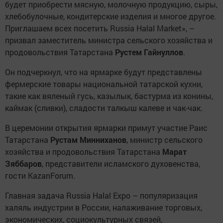
будет приобрести мясную, молочную продукцию, сыры,
хлебобулочные, кондитерские изделия и многое другое.
Приглашаем всех посетить Russia Halal Market», –
призвал заместитель министра сельского хозяйства и
продовольствия Татарстана
Рустем Гайнуллов
.
Он подчеркнул, что на ярмарке будут представлены
фермерские товары национальной татарской кухни,
такие как вяленый гусь, казылык, бастурма из конины,
каймак (сливки), сладости талкыш калеве и чак-чак.
В церемонии открытия ярмарки примут участие Раис
Татарстана
Рустам Минниханов
, министр сельского
хозяйства и продовольствия Татарстана
Марат
Зяббаров
, представители исламского духовенства,
гости KazanForum.
Главная задача Russia Halal Expo – популяризация
халяль индустрии в России, налаживание торговых,
экономических, социокультурных связей,