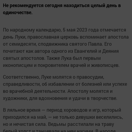
Не рекомендуется сегодня находиться целый день в
одиночестве.
По народному календарю, 5 мая 2023 года отмечается
день Луки, православная церковь вспоминает апостола
от семидесяти, сподвижника святого Павла. Его
почитают как автора одного из Евангелий и Деяния
святых апостолов. Также Лука был первым
иконописцем и покровителем врачей и живописцев.
Соответственно, Луке молятся о правосудии,
справедливости, об избавлении от болезней или успехе
во врачебной деятельности. Апостолу молятся и
художники, для вдохновения и удачи в творчестве.
В ляльное время — период хороводов и игр, который
приходился на май, — не только девушки веселились,
но и нечистая сила. Ведьмы расстилали на траву
белый холст и танцевали на нем нагими. В народе