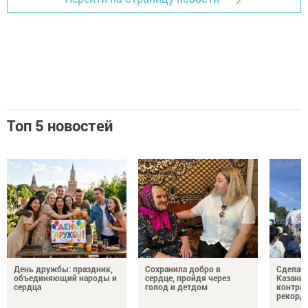
Топ 5 новостей
День дружбы: праздник,
Сохранила добро в
Сделай 
объединяющий народы и
сердце, пройдя через
Казани 
сердца
голод и детдом
контрак
рекорд