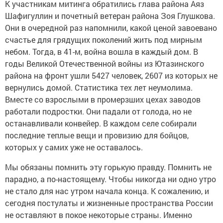
К участникам митинга обратились глава района Аяз
Шафигуллин и почетный ветеран района Зоя Глушкова.
Они в очередной раз напомнили, какой ценой завоевано
счастье для грядущих поколений жить под мирным
небом. Тогда, в 41-м, война вошла в каждый дом. В
годы Великой Отечественной войны из Ютазинского
района на фронт ушли 5427 человек, 2607 из которых не
вернулись домой. Статистика тех лет неумолима.
Вместе со взрослыми в промерзших цехах заводов
работали подростки. Они падали от голода, но не
останавливали конвейер. В каждом селе собирали
последние теплые вещи и провизию для бойцов,
которых у самих уже не оставалось.
Мы обязаны помнить эту горькую правду. Помнить не
парадно, а по-настоящему. Чтобы никогда ни одно утро
не стало для нас утром начала конца. К сожалению, и
сегодня постулаты и жизненные пространства России
не оставляют в покое некоторые страны. Именно