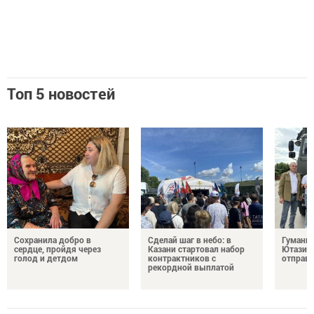
Топ 5 новостей
Сохранила добро в
Сделай шаг в небо: в
Гуманит
сердце, пройдя через
Казани стартовал набор
Ютазинс
голод и детдом
контрактников с
отправи
рекордной выплатой