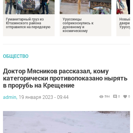
Гуманитарный груз из
Уруссинцы
Новый м
Ютазинского района
соприкоснулись к
двери 
отправился на передовую
духовному и
Уруссу
космическому
ОБЩЕСТВО
Доктор Мясников рассказал, кому
категорически противопоказано нырять
в прорубь на Крещение
admin,
19 января 2023 - 09:44
594
0
0