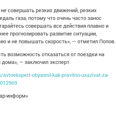
 не совершать резких движений, резких
едаль газа, потому что очень часто занос
тарайтесь совершать все действия плавно и
нее прогнозировать развитие ситуации,
ю и не повышать скорость», — отметил Попов.
сть возможность отказаться от поездки на
 дома», — заключил эксперт.
/avtoekspert-obyasnil-kak-pravilno-uxazivat-za-
6012969
тар-информ»