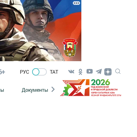
6+
РУС
ТАТ
ты
Документы
Патриотизм
Антитерро