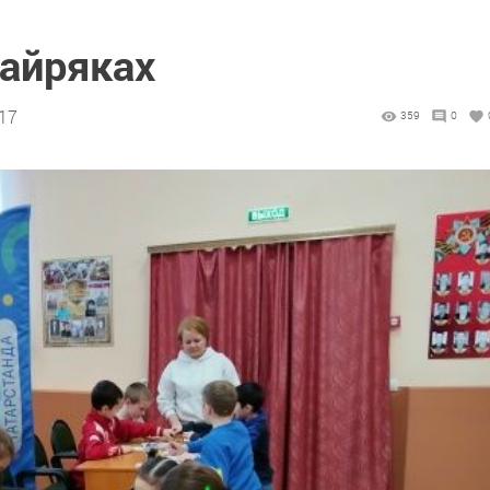
Байряках
:17
359
0