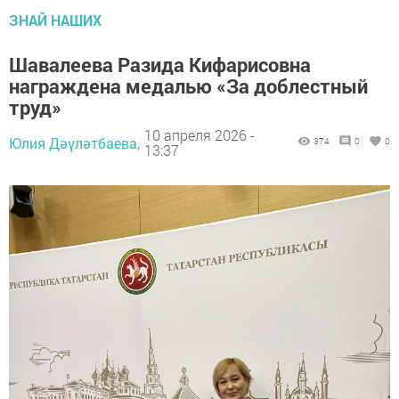
ЗНАЙ НАШИХ
Шавалеева Разида Кифарисовна
награждена медалью «За доблестный
труд»
10 апреля 2026 -
Юлия Дәүләтбаева,
374
0
0
13:37