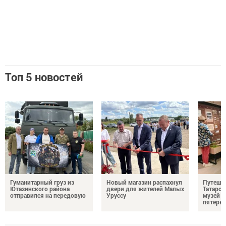
Топ 5 новостей
Гуманитарный груз из
Новый магазин распахнул
Путешес
Ютазинского района
двери для жителей Малых
Татарст
отправился на передовую
Уруссу
музей п
пятерых