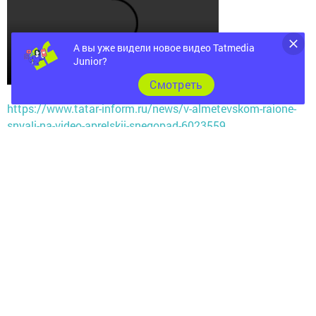
А вы уже видели новое видео Tatmedia
Junior?
Cмотреть
https://www.tatar-inform.ru/news/v-almetevskom-raione-
snyali-na-video-aprelskii-snegopad-6023559
Следите за самым важным и интересным в
Telegram-канале
Татмедиа
Читайте новости Татарстана в
национальном мессенджере MАХ:
https://max.ru/tatmedia