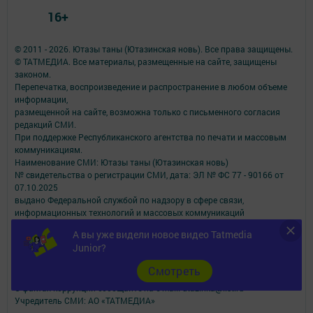
16+
© 2011 - 2026. Ютазы таны (Ютазинская новь). Все права защищены.
© ТАТМЕДИА. Все материалы, размещенные на сайте, защищены
законом.
Перепечатка, воспроизведение и распространение в любом объеме
информации,
размещенной на сайте, возможна только с письменного согласия
редакций СМИ.
При поддержке Республиканского агентства по печати и массовым
коммуникациям.
Наименование СМИ: Ютазы таны (Ютазинская новь)
№ свидетельства о регистрации СМИ, дата: ЭЛ № ФС 77 - 90166 от
07.10.2025
выдано Федеральной службой по надзору в сфере связи,
информационных технологий и массовых коммуникаций
ФИО главного редактора: Давлетбаева Юлия Рамазановна
А вы уже видели новое видео Tatmedia
Адрес редакции: 423950, Россия, Республика Татарстан,Ютазинский
Junior?
район, п.г.т. Уруссу, ул. Пушкина, д. 38, электронная почта редакции:
utazinka@list.ru
Cмотреть
Телефон редакции: 2-76-65
О фактах коррупции сообщайте на e-mail: utazinka@list.ru
Учредитель СМИ: АО «ТАТМЕДИА»