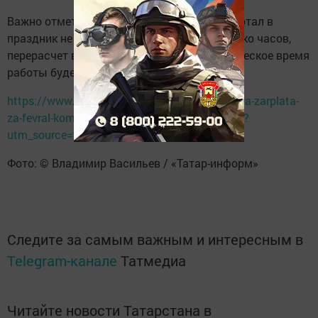
Важно отметить, что если сотрудник отработал в
праздник не полный день, а только несколько часов,
перерасчет все равно будет сделан: фактическое время
работы будет оплачено вдвойне.
https://www.tatar-inform.ru/news/povysennaya-zarplata-
za-fevral-komu-nacislyat-v-tatarstane-6019257?
utm_source=top
Фото: © Владимир Васильев / «Татар-информ»
Следите за самым важным и интересным в
Telegram-канале
Татмедиа
Читайте новости Татарстана в