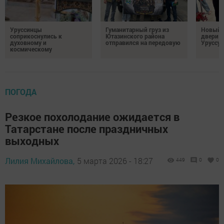
Уруссинцы
Гуманитарный груз из
Новый м
соприкоснулись к
Ютазинского района
двери 
духовному и
отправился на передовую
Уруссу
космическому
ПОГОДА
Резкое похолодание ожидается в
Татарстане после праздничных
выходных
Лилия Михайлова,
5 марта 2026 - 18:27
449
0
0