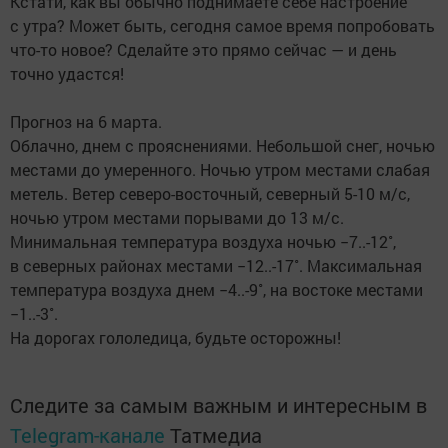
Кстати, как вы обычно поднимаете себе настроение
с утра? Может быть, сегодня самое время попробовать
что-то новое? Сделайте это прямо сейчас — и день
точно удастся!
Прогноз на 6 марта.
Облачно, днем с прояснениями. Небольшой снег, ночью
местами до умеренного. Ночью утром местами слабая
метель. Ветер северо-восточный, северный 5-10 м/с,
ночью утром местами порывами до 13 м/с.
Минимальная температура воздуха ночью −7..-12˚,
в северных районах местами −12..-17˚. Максимальная
температура воздуха днем −4..-9˚, на востоке местами
−1..-3˚.
На дорогах гололедица, будьте осторожны!
Следите за самым важным и интересным в
Telegram-канале
Татмедиа