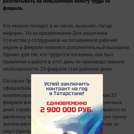
рассчитывать на повышенную оплату труда за
февраль.
Кто именно попадет в их число, выяснял «Татар-
информ». Из-за празднования Дня защитника
Отечества у сотрудников на пятидневной рабочей
неделе в феврале появился дополнительный выходной.
Однако для тех, кто трудится посменно, или был
привлечен к работе в этот день по производственной
необходимости, 23 февраля стал рабочим днем.
Согласно Трудовому кодексу РФ, работа в
официальный праздничный день должна
компенсироваться в двойном размере. Так как 23
февраля входит в перечень нерабочих праздничных
дней, отработанное в эту дату время оплачивается по
двойному тарифу. Это значит, что увеличенную сумму
жители республики увидят в расчетных листках за
март (при выплате зарплаты за февраль).