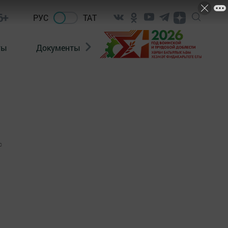
6+
РУС
ТАТ
ты
Документы
Патриотизм
Антитерро
0