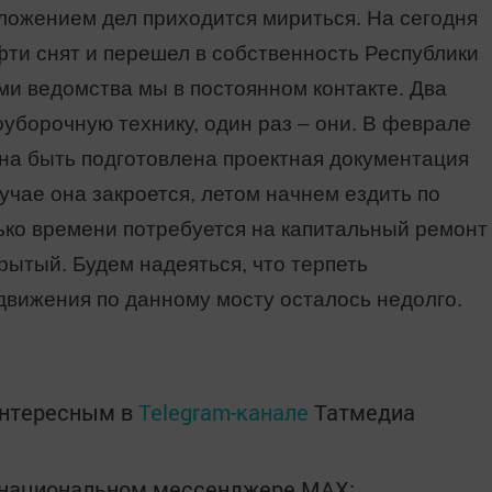
оложением дел приходится мириться. На сегодня
фти снят и перешел в собственность Республики
ми ведомства мы в постоянном контакте. Два
оуборочную технику, один раз – они. В феврале
а быть подготовлена проектная документация
учае она закроется, летом начнем ездить по
ько времени потребуется на капитальный ремонт
крытый. Будем надеяться, что терпеть
движения по данному мосту осталось недолго.
интересным в
Telegram-канале
Татмедиа
в национальном мессенджере MАХ: