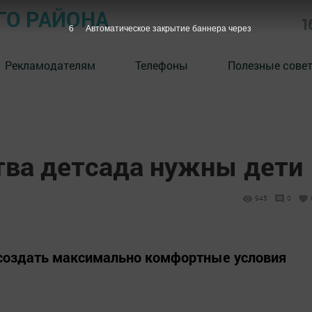
ГО РАЙОНА
1
5
Автоматическое закрытие баннера через
Рекламодателям
Телефоны
Полезные сове
тва детсада нужны дети
945
0
 создать максимально комфортные условия