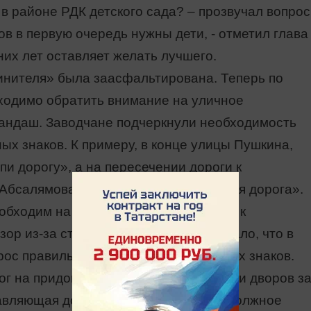
 в районе РДК детского сада? – прозвучал вопрос
ов в первую очередь нужны дети, - отметил глава
их лет оставляет желать лучшего.
инителя» была заасфальтирована. Теперь по
одимо обратить внимание на уличное
рандаш. Заводчане подчеркнули необходимость
х знаков. К примеру, в конце улицы Пушкина,
пи дорогу», а на пересечении дороги к
 Абсалямова отсутствует знак «Главная дорога».
обходим на дороге от улицы Пушкина к
зор из-за строений. Ответом прозвучало, что в
рос правильной расстановки дорожных знаков.
ог на придомовых территориях. Внутри дворов з
авляющая домом организация. За недолжное