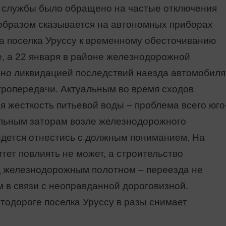
й службы было обращено на частые отключения
 образом сказывается на автономных приборах
ва поселка Уруссу к временному обесточиванию
е, а 22 января в районе железнодорожной
но ликвидацией последствий наезда автомобиля
тропередачи. Актуальным во время сходов
 жесткость питьевой воды – проблема всего юго
ильным заторам возле железнодорожного
дется отнестись с должным пониманием. На
ет повлиять не может, а строительство
д железнодорожным полотном – переезда не
 в связи с неоправданной дороговизной.
тодороге поселка Уруссу в разы снимает