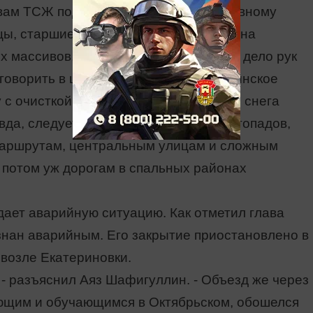
твам ТСЖ подвергаются административному
цы, старшие по домам могут повлиять на
 массивов, то очистка дороги к ним – дело рук
говорить в целом по району, то Уруссинское
с очисткой дорог, а сейчас и вывозом снега
да, следует учесть, что во время снегопадов,
маршрутам, центральным улицам и сложным
 потом уж дорогам в спальных районах
дает аварийную ситуацию. Как отметил глава
знан аварийным. Его закрытие приостановлено в
 возле Екатериновки.
, - разъяснил Аяз Шафигуллин. - Объезд же через
ющим и обучающимся в Октябрьском, обошелся