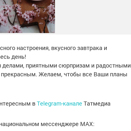
ного настроения, вкусного завтрака и
есь день!
и делами, приятными сюрпризам и радостными
т прекрасным. Желаем, чтобы все Ваши планы
интересным в
Telegram-канале
Татмедиа
в национальном мессенджере MАХ: