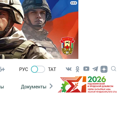
6+
РУС
ТАТ
ты
Документы
Патриотизм
Антитерро