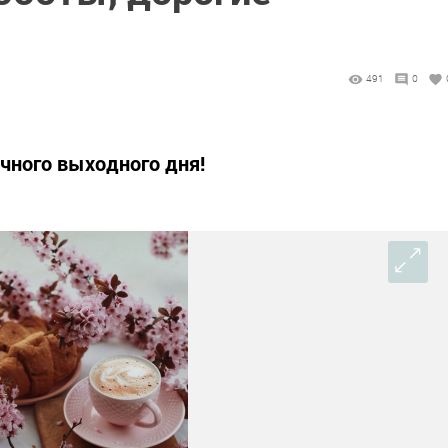
491
0
ичного выходного дня!