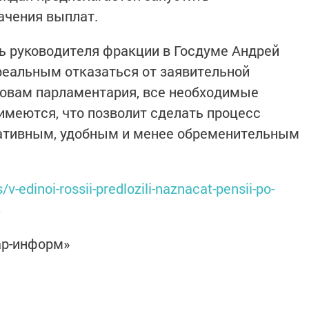
ачения выплат.
ь руководителя фракции в Госдуме Андрей
 реальным отказаться от заявительной
ловам парламентария, все необходимые
имеются, что позволит сделать процесс
ративным, удобным и менее обременительным
v-edinoi-rossii-predlozili-naznacat-pensii-po-
8
ар-информ»