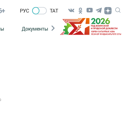
6+
РУС
ТАТ
ты
Документы
Патриотизм
Антитерро
0